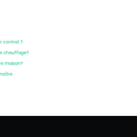
r contrat ?
de chauffage?
tre maison?
naître