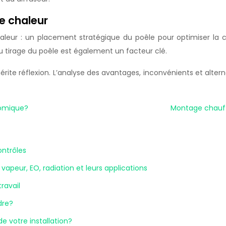
de chaleur
haleur : un placement stratégique du poêle pour optimiser la con
 du tirage du poêle est également un facteur clé.
érite réflexion. L’analyse des avantages, inconvénients et alte
nomique?
Montage chauffe
ontrôles
 vapeur, EO, radiation et leurs applications
ravail
dre?
 votre installation?