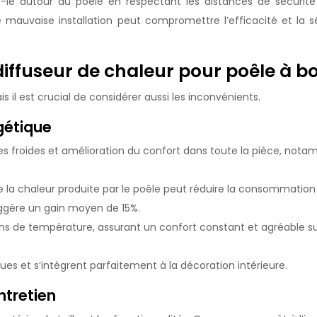
cez-le autour du poêle en respectant les distances de sécurit
 mauvaise installation peut compromettre l’efficacité et la sé
iffuseur de chaleur pour poêle à bo
is il est crucial de considérer aussi les inconvénients.
gétique
s froides et amélioration du confort dans toute la pièce, not
de la chaleur produite par le poêle peut réduire la consommation 
uggère un gain moyen de 15%.
ons de température, assurant un confort constant et agréable su
ues et s’intègrent parfaitement à la décoration intérieure.
ntretien