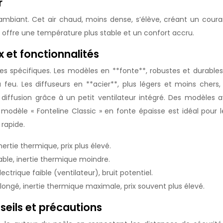
r
r ambiant. Cet air chaud, moins dense, s’élève, créant un cou
offre une température plus stable et un confort accru.
x et fonctionnalités
es spécifiques. Les modèles en **fonte**, robustes et durable
eu. Les diffuseurs en **acier**, plus légers et moins chers
a diffusion grâce à un petit ventilateur intégré. Des modèles
odèle « Fonteline Classic » en fonte épaisse est idéal pour le
rapide.
ertie thermique, prix plus élevé.
able, inertie thermique moindre.
ctrique faible (ventilateur), bruit potentiel.
longé, inertie thermique maximale, prix souvent plus élevé.
nseils et précautions