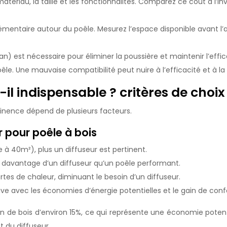
 matériau, la taille et les fonctionnalités. Comparez ce coût à l
mentaire autour du poêle. Mesurez l’espace disponible avant l’a
n) est nécessaire pour éliminer la poussière et maintenir l’effic
le. Une mauvaise compatibilité peut nuire à l’efficacité et à la 
il indispensable ? critères de choix
rtinence dépend de plusieurs facteurs.
r pour poêle à bois
e à 40m²), plus un diffuseur est pertinent.
 davantage d’un diffuseur qu’un poêle performant.
rtes de chaleur, diminuant le besoin d’un diffuseur.
ive avec les économies d’énergie potentielles et le gain de conf
e bois d’environ 15%, ce qui représente une économie potentie
 du diffuseur.