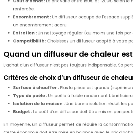
Coût d’achat :
Le prix varie entre 150€ et 1200€ selon le
renforcée.
Encombrement :
Un diffuseur occupe de l’espace supplé
un encombrement accru.
Entretien :
Un nettoyage régulier (au moins une fois par a
Compatibilité :
Choisissez un diffuseur adapté à votre poê
Quand un diffuseur de chaleur est-
L’achat d’un diffuseur n’est pas toujours indispensable. Sa pe
Critères de choix d’un diffuseur de chaleu
Surface à chauffer :
Plus la pièce est grande (supérieur
Type de poêle :
Un poêle à faible rendement bénéficiera
Isolation de la maison :
Une bonne isolation réduit les pe
Budget :
Le coût d’un diffuseur doit être mis en perspect
En moyenne, un diffuseur permet de réduire la consommation d
Cette économie doit être mise en balance avec le prix d’achat