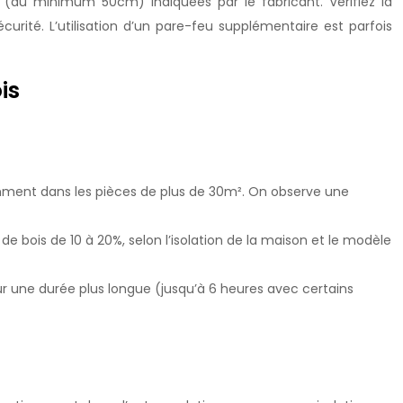
é (au minimum 50cm) indiquées par le fabricant. Vérifiez la
curité. L’utilisation d’un pare-feu supplémentaire est parfois
is
amment dans les pièces de plus de 30m². On observe une
de bois de 10 à 20%, selon l’isolation de la maison et le modèle
r une durée plus longue (jusqu’à 6 heures avec certains