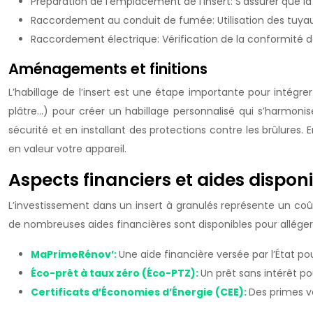
Préparation de l’emplacement de l’insert: S’assurer que la
Raccordement au conduit de fumée: Utilisation des tuya
Raccordement électrique: Vérification de la conformité de 
Aménagements et finitions
L’habillage de l’insert est une étape importante pour intégre
plâtre…) pour créer un habillage personnalisé qui s’harmonis
sécurité et en installant des protections contre les brûlures.
en valeur votre appareil.
Aspects financiers et aides disponi
L’investissement dans un insert à granulés représente un coû
de nombreuses aides financières sont disponibles pour alléger 
MaPrimeRénov’:
Une aide financière versée par l’État p
Éco-prêt à taux zéro (Éco-PTZ):
Un prêt sans intérêt p
Certificats d’Économies d’Énergie (CEE):
Des primes v