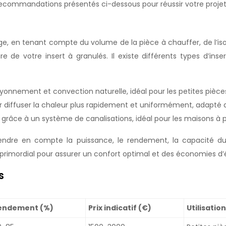
s recommandations présentés ci-dessous pour réussir votre projet
e, en tenant compte du volume de la pièce à chauffer, de l’isol
 de votre insert à granulés. Il existe différents types d’in
ayonnement et convection naturelle, idéal pour les petites pièce
ur diffuser la chaleur plus rapidement et uniformément, adapté 
grâce à un système de canalisations, idéal pour les maisons à p
endre en compte la puissance, le rendement, la capacité du r
rimordial pour assurer un confort optimal et des économies d’
s
endement (%)
Prix indicatif (€)
Utilisati