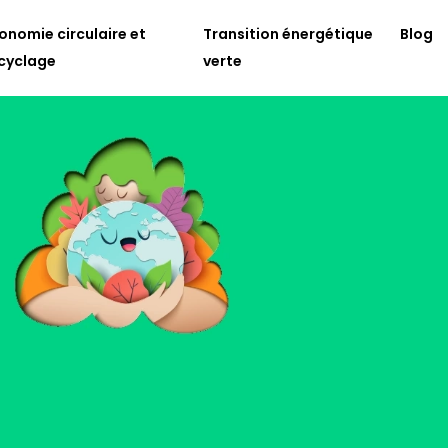
onomie circulaire et
Transition énergétique
Blog
cyclage
verte