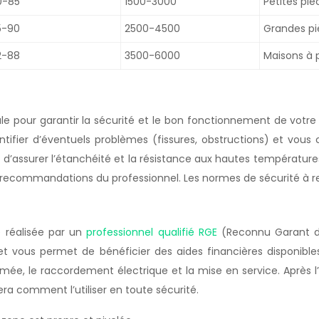
0-85
1500-3000
Petites pi
5-90
2500-4500
Grandes pi
2-88
3500-6000
Maisons à p
our garantir la sécurité et le bon fonctionnement de votre inse
ntifier d’éventuels problèmes (fissures, obstructions) et vous 
 d’assurer l’étanchéité et la résistance aux hautes températures. 
s recommandations du professionnel. Les normes de sécurité à re
e réalisée par un
professionnel qualifié RGE
(Reconnu Garant de
t vous permet de bénéficier des aides financières disponibles
e, le raccordement électrique et la mise en service. Après l’in
ra comment l’utiliser en toute sécurité.