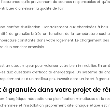
 l’assurance qu’ils proviennent de sources responsables et qu’ils
ribuer à améliorer la qualité de l’air.
 son confort d’utilisation. Contrairement aux cheminées à bois t
ntité de granulés brûlés en fonction de la température souhai
mpérature constante dans votre logement. Le chargement des gr
ence d’un cendrier amovible.
 est un atout majeur pour valoriser votre bien immobilier. En amé
nsibles aux questions d’efficacité énergétique. Un système 
pidement et à un meilleur prix. Investir dans un insert à granulé
rt à granulés dans votre projet de 
tion énergétique nécessite une planification minutieuse et le re
e cheminée et l’installation proprement dite, chaque étape est